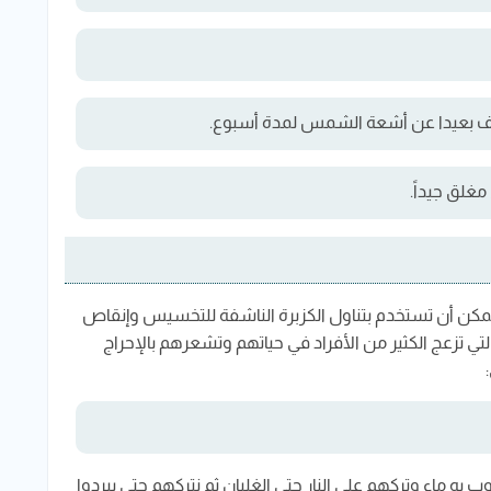
جف بعيدا عن أشعة الشمس لمدة أسبوع.
مغلق جيداً.
يمكن أن تستخدم بتناول الكزبرة الناشفة للتخسيس وإنقاص
تي تزعج الكثير من الأفراد في حياتهم وتشعرهم بالإحراج
 به ماء وتركهم علي النار حتي الغليان ثم نتركهم حتي يبردوا