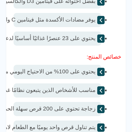
بفضل احتوائه على فيتامين D3 والكالسيوم، يساعد في الحفاظ على عظام قوية.  
يوفر مضادات الأكسدة مثل فيتامين C والزنك لتعزيز قدرة الجسم على مقاومة الأمراض. 
يحتوي على 23 عنصرًا غذائيًا أساسيًا لدعم الصحة العامة والحفاظ على النشاط.  
خصائص المنتج:
يحتوي على 100% من الاحتياج اليومي من الحديد، فيتامين D3، وفيتامين B12.  
مناسب للأشخاص الذين يتبعون نظامًا غذائيًا 
زجاجة تحتوي على 200 قرص سهلة الحمل، مما يجعلها خيارًا عمليًا للاستخدام اليومي.  
يتم تناول قرص واحد يوميًا مع الطعام لام