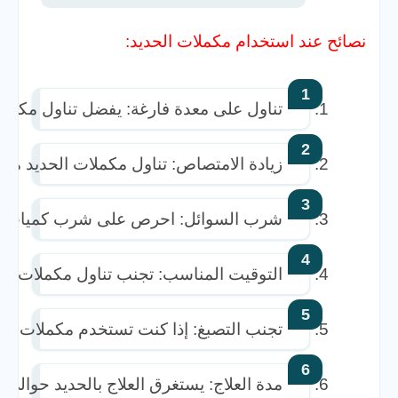
نصائح عند استخدام مكملات الحديد:
تناول على معدة فارغة: يفضل تناول مكملا
زيادة الامتصاص: تناول مكملات الحديد مع فيتامين C أو عصير البرتقال لتحسي
شرب السوائل: احرص على شرب كميات كافية
التوقيت المناسب: تجنب تناول مكملات الحدي
تجنب التصبغ: إذا كنت تستخدم مكملات الحد
مدة العلاج: يستغرق العلاج بالحديد حوالي 3 أشهر لاستعادة مستويات الهيموجلوبين الطبيعية، وقد يتطلب وقتًا أطول لاستعادة مستويات الفيريتين.  