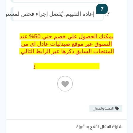
إعادة التقييم: يُفضل إجراء فحص لمستويات الهيموجلوبين والفيريتي
يمكنك الحصول علي خصم حتي 50% عند
التسوق عبر موقع صيدليات عادل اي من
المنتجات السابق ذكرها عبر الرابط التالي
https://adel-online.com/ar/
الصحة والجمال
شارك المقال لتنفع به غيرك