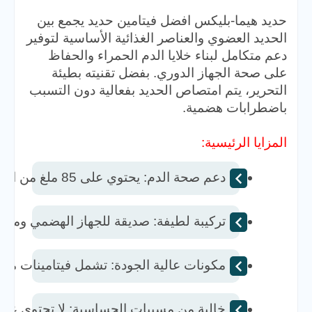
حديد هيما-بليكس افضل فيتامين حديد​ يجمع بين
الحديد العضوي والعناصر الغذائية الأساسية لتوفير
دعم متكامل لبناء خلايا الدم الحمراء والحفاظ
على صحة الجهاز الدوري. بفضل تقنيته بطيئة
التحرير، يتم امتصاص الحديد بفعالية دون التسبب
باضطرابات هضمية.
المزايا الرئيسية:
دعم صحة الدم: يحتوي على 85 ملغ من الحديد عالي الكفاءة لدعم إنتاج خلايا الدم الحمراء.  
تركيبة لطيفة: صديقة للجهاز الهضمي ومناس
مكونات عالية الجودة: تشمل فيتامينات متعددة مثل فيتامين C وB12، إضافة إلى
خالية من مسببات الحساسية: لا تحتوي على 