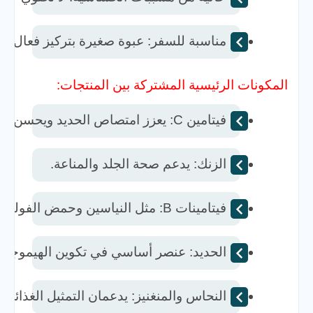
مناسبة للسفر: عبوة صغيرة بتركيز فعال، مثا
المكونات الرئيسية المشتركة بين المنتجات:
فيتامين C: يعزز امتصاص الحديد ويحسن وظائف المناعة.  
الزنك: يدعم صحة الجلد والمناعة.  
فيتامينات B: مثل النياسين وحمض الفوليك، تدعم إنتاج الطاقة وصحة الدماغ.  
الحديد: عنصر أساسي في تكوين الهيموجلوب
النحاس والمنغنيز: يدعمان التمثيل الغذائي 